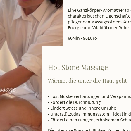
Eine Ganzkörper- Aromatherapie
charakteristischen Eigenschaft
pflegenden Massageöl dem Körpe
Energie und Vitalität oder Ruh
60Min - 90Euro
Hot Stone Massage
Wärme, die unter die Haut geht
• Löst Muskelverhärtungen und Verspann
• Fördert die Durchblutung
• Lindert Stress und innere Unruhe
• Unterstützt das Immunsystem – ideal in d
• Fördert einen ruhigen, erholsamen Schla
Die intensive Wärme hilft dem Körper, los