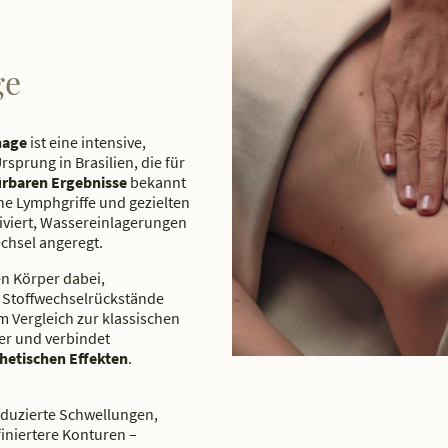
ge
nage
ist eine intensive,
sprung in Brasilien, die für
ürbaren Ergebnisse
bekannt
che Lymphgriffe und gezielten
iviert, Wassereinlagerungen
chsel angeregt.
n Körper dabei,
d Stoffwechselrückstände
Im Vergleich zur klassischen
ver und verbindet
hetischen Effekten
.
reduzierte Schwellungen,
finiertere Konturen –