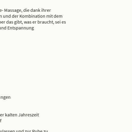
- Massage, die dank ihrer
en und der Kombination mit dem
r das gibt, was er braucht, sei es
e und Entspannung
ungen
er kalten Jahreszeit
f
zulassen und zur Ruhe zu