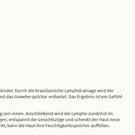
er Natur
en Inhaltsstoffen, die Haut und
er neue Energie. So wird
rbindet. Durch die brasilianische Lymphdrainage wird der
und das Gewebe spürbar entlastet. Das Ergebnis ist ein Gefühl
g von innen. Anschließend wird die Lymphe zunächst im
ngen, entspannt die Gesichtszüge und schenkt der Haut neue
t, kann die Haut ihre Feuchtigkeitsspeicher auffüllen.