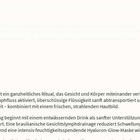
 & Körperbehandlungen mit kraftvollen Wirkstoffen aus d
ungen verbinden wirksame Techniken mit natürlichen, hochwertig
 löst Verspannungen, stärkt das Gewebe und schenkt deinem Körp
 nachhaltig – für ein rundum vitales, strahlendes Wohlbefinden.
st ein ganzheitliches Ritual, das Gesicht und Körper miteinander ve
phfluss aktiviert, überschüssige Flüssigkeit sanft abtransportiert 
it – kombiniert mit einem frischen, strahlenden Hautbild.
g beginnt mit einem entwässernden Drink als sanfter Unterstützun
iert. Eine brasilianische Gesichtslymphdrainage reduziert Schwellu
end eine intensiv feuchtigkeitsspendende Hyaluron-Glow-Maske wirk