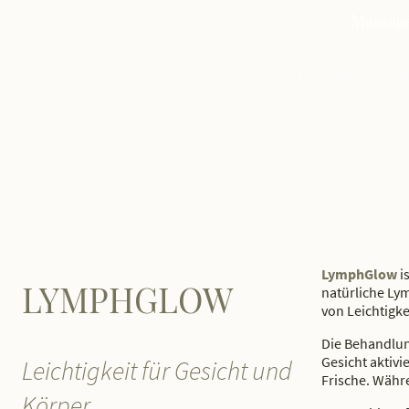
Massage
Meine Massagen und Körperbehandl
Sinne verwöhnen. Jede Behandlung
Entspannung spürbar, sichtbar und
LymphGlow
i
LYMPHGLOW
natürliche Lym
von Leichtigke
Die Behandlun
Gesicht aktiv
Leichtigkeit für Gesicht und
Frische. Währ
Körper.